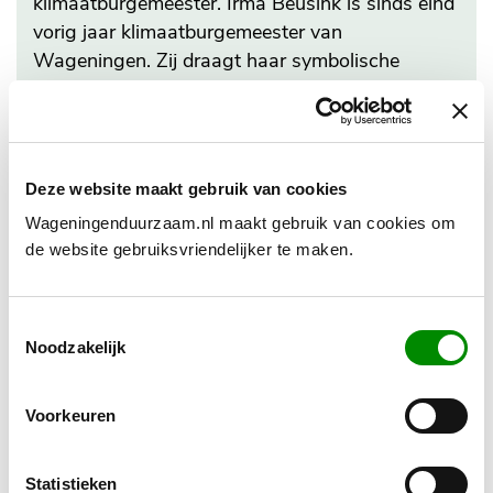
klimaatburgemeester. Irma Beusink is sinds eind
vorig jaar klimaatburgemeester van
Wageningen. Zij draagt haar symbolische
ambtsketen...
24 oktober 2025
Deze website maakt gebruik van cookies
Wageningenduurzaam.nl maakt gebruik van cookies om
de website gebruiksvriendelijker te maken.
Toestemmingsselectie
Noodzakelijk
Voorkeuren
Isoleer uw zolder en bespaar op uw
Statistieken