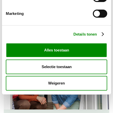
energierekening
De gemeente biedt huiseigenaren een gratis
Marketing
kluscursus aan om de eigen zolder beter te
isoleren. Hiermee kunt u veel besparen op uw
energierekening. Woont u in een huis met een...
Details tonen
21 oktober 2025
Alles toestaan
Selectie toestaan
Weigeren