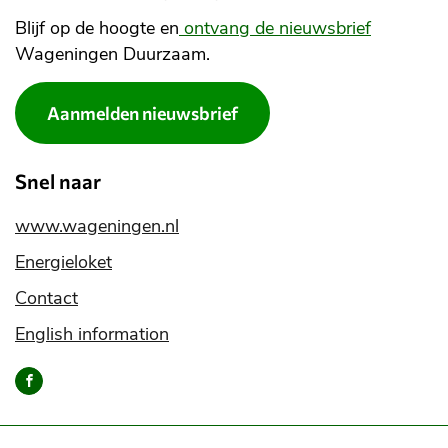
Blijf op de hoogte en
ontvang de nieuwsbrief
Wageningen Duurzaam.
Aanmelden nieuwsbrief
Snel naar
www.wageningen.nl
Energieloket
Contact
English information
Bereik
ons
via
onze