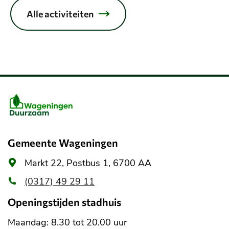
n
n
Alle activiteiten
c
c
a
a
t
t
e
e
g
g
o
o
Belangrijke
r
r
i
i
informatie
e
e
:
:
Gemeente Wageningen
Algemeen
Markt 22, Postbus 1, 6700 AA
adres
(0317) 49 29 11
Openingstijden stadhuis
Maandag: 8.30 tot 20.00 uur