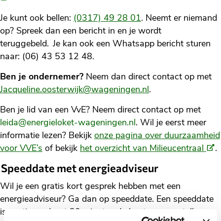
Je kunt ook bellen:
(0317) 49 28 01
. Neemt er niemand
op? Spreek dan een bericht in en je wordt
teruggebeld. Je kan ook een Whatsapp bericht sturen
naar: (06) 43 53 12 48.
Ben je ondernemer?
Neem dan direct contact op met
Jacqueline.oosterwijk@wageningen.nl
.
Ben je lid van een VvE? Neem direct contact op met
leida@energieloket-wageningen.nl
. Wil je eerst meer
informatie lezen? Bekijk
onze pagina over duurzaamheid
(Ext
voor VVE’s
of bekijk
het overzicht van Milieucentraal
.
link)
Speeddate met energieadviseur
Wil je een gratis kort gesprek hebben met een
energieadviseur? Ga dan op speeddate. Een speeddate
is gratis en duurt 20 minuten. Je kunt vragen stellen