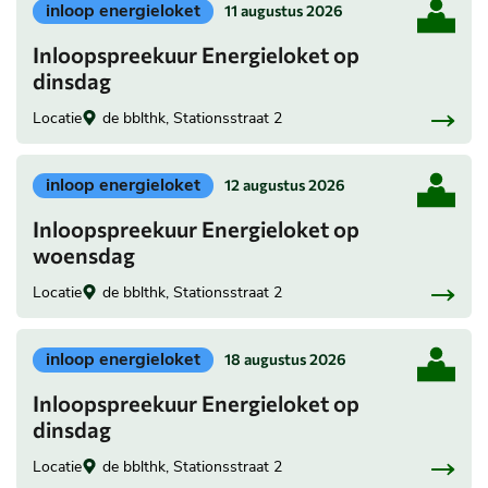
Geplaatst
inloop energieloket
11 augustus 2026
in
Inloopspreekuur Energieloket op
categorie:
dinsdag
Locatie
de bblthk, Stationsstraat 2
Geplaatst
inloop energieloket
12 augustus 2026
in
Inloopspreekuur Energieloket op
categorie:
woensdag
Locatie
de bblthk, Stationsstraat 2
Geplaatst
inloop energieloket
18 augustus 2026
in
Inloopspreekuur Energieloket op
categorie:
dinsdag
Locatie
de bblthk, Stationsstraat 2