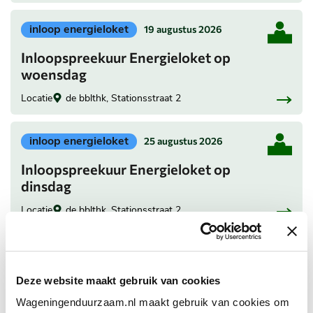
Geplaatst
inloop energieloket
19 augustus 2026
in
Inloopspreekuur Energieloket op
categorie:
woensdag
Locatie
de bblthk, Stationsstraat 2
Geplaatst
inloop energieloket
25 augustus 2026
in
Inloopspreekuur Energieloket op
categorie:
dinsdag
Locatie
de bblthk, Stationsstraat 2
Geplaatst
inloop energieloket
26 augustus 2026
in
Inloopspreekuur Energieloket op
Deze website maakt gebruik van cookies
categorie:
woensdag
Wageningenduurzaam.nl maakt gebruik van cookies om