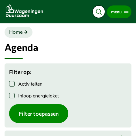
Direct
menu
naar
de
content
Home
Agenda
Filter op:
Activiteiten
Inloop energieloket
Filter toepassen