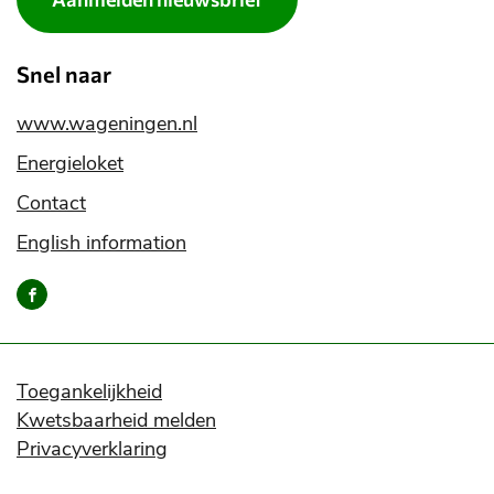
Snel naar
www.wageningen.nl
Energieloket
Contact
English information
Bereik
ons
via
onze
social
Toegankelijkheid
media
Kwetsbaarheid melden
kanalen
Privacyverklaring