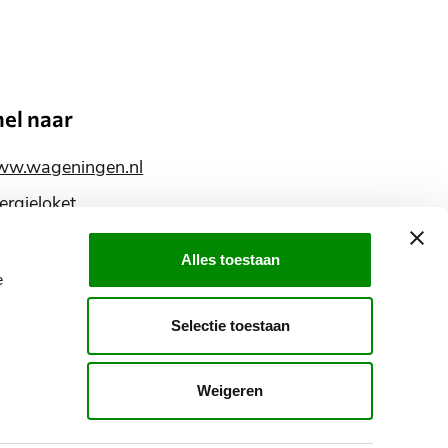
nel naar
w.wageningen.nl
ergieloket
ntact
Alles toestaan
glish information
e
ereik
Selectie toestaan
ns
ia
Weigeren
nze