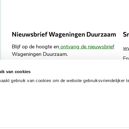
Nieuwsbrief Wageningen Duurzaam
S
Blijf op de hoogte en
ontvang de nieuwsbrief
ww
Wageningen Duurzaam.
En
Co
ik van cookies
En
Aanmelden nieuwsbrief
kt gebruik van cookies om de website gebruiksvriendelijker t
B
o
v
o