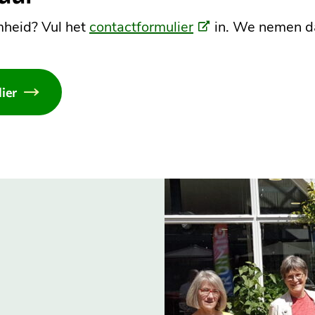
(Externe
mheid? Vul het
contactformulier
in. We nemen da
link)
ier