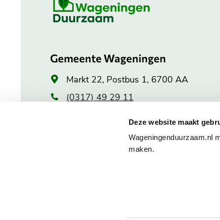
informatie
Gemeente Wageningen
Algemeen
Markt 22, Postbus 1, 6700 AA
adres
(0317) 49 29 11
Openingstijden stadhuis
Deze website maakt gebru
Wageningenduurzaam.nl maa
Maandag: 8.30 tot 20.00 uur
maken.
Dinsdag tot en met vrijdag:
8.30 tot 17.00 uur
Alle openingstijden