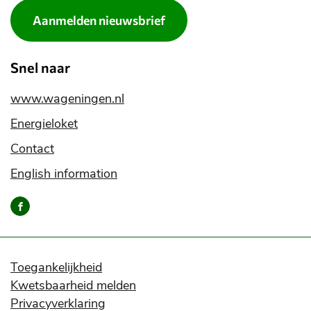
Aanmelden nieuwsbrief
Snel naar
www.wageningen.nl
Energieloket
Contact
English information
Bereik
ons
via
onze
social
Toegankelijkheid
media
Kwetsbaarheid melden
kanalen
Privacyverklaring