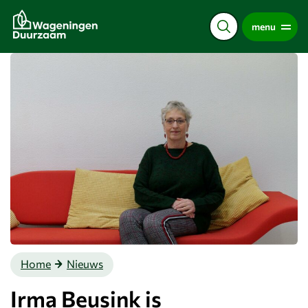
Direct
menu
naar
de
content
Home
Nieuws
Irma Beusink is