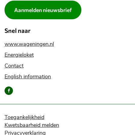
Aanmelden nieuwsbrief
Snel naar
www.wageningen.nl
Energieloket
Contact
English information
Bereik
ons
via
onze
social
Toegankelijkheid
media
Kwetsbaarheid melden
kanalen
Privacyverklaring