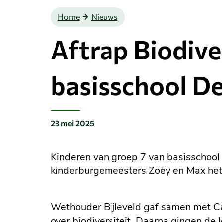
Home
Nieuws
Aftrap Biodive
basisschool D
23 mei 2025
Gepubliceerd
op:
Kinderen van groep 7 van basisschoo
kinderburgemeesters Zoëy en Max het 
Wethouder Bijleveld gaf samen met C
over biodiversiteit. Daarna gingen de 