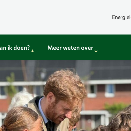
Energiel
an ik doen?
Meer weten over
Sub
Sub
menu
menu
Wat
Meer
kan
weten
ik
over
doen?