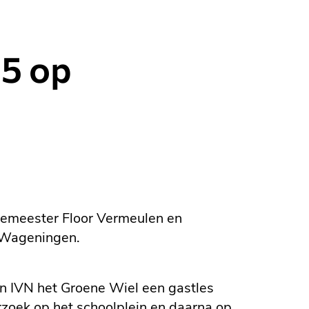
25 op
gemeester Floor Vermeulen en
n Wageningen.
n IVN het Groene Wiel een gastles
erzoek op het schoolplein en daarna op