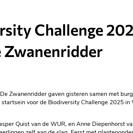
rsity Challenge 20
e Zwanenridder
l De Zwanenridder gaven gisteren samen met bur
startsein voor de Biodiversity Challenge 2025 i
asper Quist van de WUR, en Anne Diepenhorst va
leerlingen zelf aan de slag. Eerst met plantenond