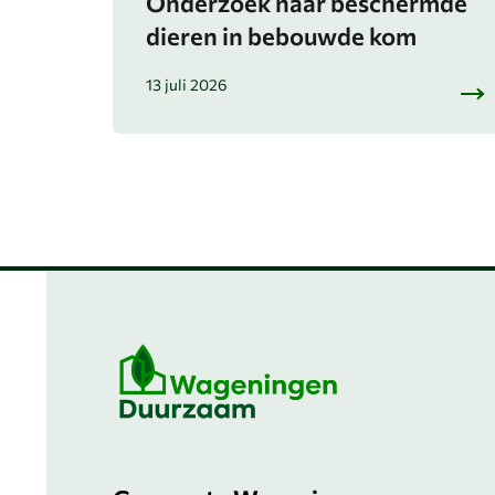
Onderzoek naar beschermde
dieren in bebouwde kom
13 juli 2026
Belangrijke
informatie