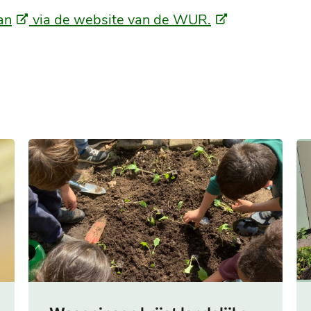
(Externe
(Externe
an
via de website van de WUR.
link)
link)