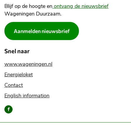
Blijf op de hoogte en
ontvang de nieuwsbrief
Wageningen Duurzaam.
Aanmelden nieuwsbrief
Snel naar
www.wageningen.nl
Energieloket
Contact
English information
Bereik
ons
via
onze