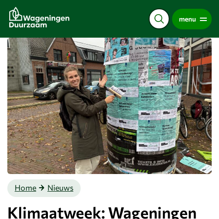
Direct
menu
naar
de
content
Home
Nieuws
Klimaatweek: Wageningen