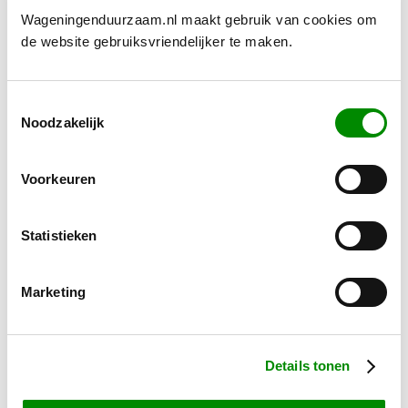
werkzaamheden goed ondersteunen. Zowel de
Wageningenduurzaam.nl maakt gebruik van cookies om
paarden als het team krijgen voldoende rust en
de website gebruiksvriendelijker te maken.
aangepaste werktijden.
Toestemmingsselectie
Gerelateerd nieuws
Noodzakelijk
Voorkeuren
Statistieken
Marketing
Details tonen
Onderzoek naar beschermde dieren in