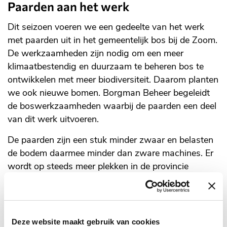
Paarden aan het werk
Dit seizoen voeren we een gedeelte van het werk
met paarden uit in het gemeentelijk bos bij de Zoom.
De werkzaamheden zijn nodig om een meer
klimaatbestendig en duurzaam te beheren bos te
ontwikkelen met meer biodiversiteit. Daarom planten
we ook nieuwe bomen. Borgman Beheer begeleidt
de boswerkzaamheden waarbij de paarden een deel
van dit werk uitvoeren.
De paarden zijn een stuk minder zwaar en belasten
de bodem daarmee minder dan zware machines. Er
wordt op steeds meer plekken in de provincie
gewerkt met paarden. In het bos, maar ook in
natuurgebieden. Een vast team van medewerkers
begeleidt de werkpaarden. De paarden hebben een
passend tuig die de uitvoering van de
Deze website maakt gebruik van cookies