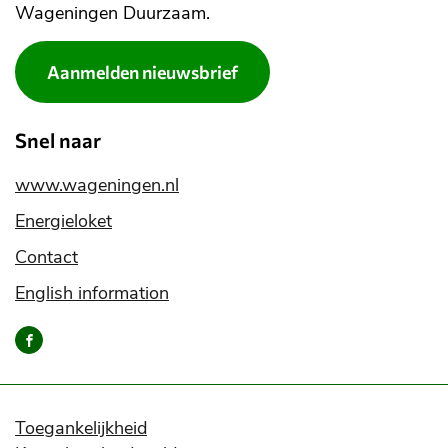
Wageningen Duurzaam.
Aanmelden nieuwsbrief
Snel naar
www.wageningen.nl
Energieloket
Contact
English information
Bereik
ons
via
onze
social
Toegankelijkheid