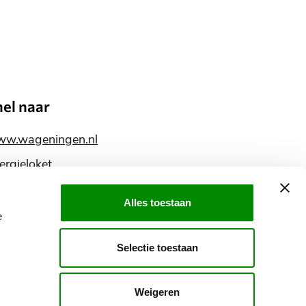
nel naar
w.wageningen.nl
ergieloket
ntact
Alles toestaan
glish information
e
ereik
Selectie toestaan
ns
ia
Weigeren