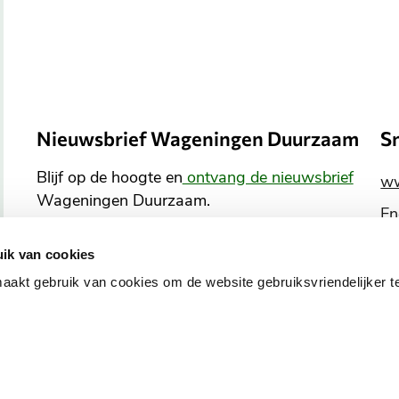
Nieuwsbrief Wageningen Duurzaam
S
Blijf op de hoogte en
ontvang de nieuwsbrief
ww
Wageningen Duurzaam.
En
Co
ik van cookies
En
Aanmelden nieuwsbrief
kt gebruik van cookies om de website gebruiksvriendelijker t
B
o
v