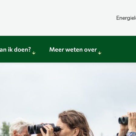
Energiel
an ik doen?
Meer weten over
Sub
Sub
menu
menu
Wat
Meer
kan
weten
ik
over
doen?