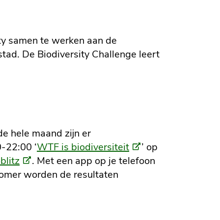
ty samen te werken aan de
stad. De Biodiversity Challenge leert
de hele maand zijn er
(Externe
0-22:00 ‘
WTF is biodiversiteit
’ op
link)
(Externe
blitz
. Met een app op je telefoon
link)
 zomer worden de resultaten