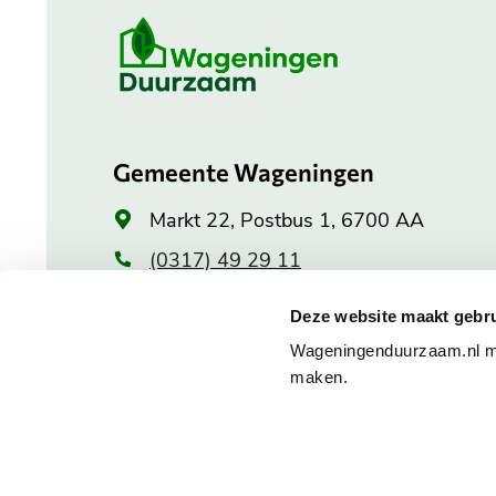
Belangrijke
informatie
Gemeente Wageningen
Algemeen
Markt 22, Postbus 1, 6700 AA
adres
(0317) 49 29 11
Openingstijden stadhuis
Deze website maakt gebru
Wageningenduurzaam.nl maa
Maandag: 8.30 tot 20.00 uur
maken.
Dinsdag tot en met vrijdag:
8.30 tot 17.00 uur
Alle openingstijden