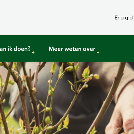
Energiel
an ik doen?
Meer weten over
Sub
Sub
menu
menu
Wat
Meer
kan
weten
ik
over
doen?