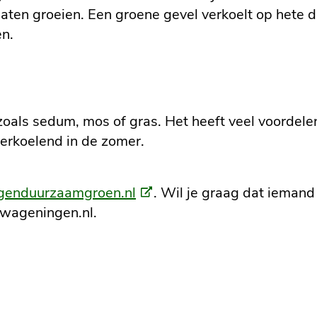
laten groeien. Een groene gevel verkoelt op hete d
n.
zoals sedum, mos of gras. Het heeft veel voordele
verkoelend in de zomer.
(Externe
ngenduurzaamgroen.nl
. Wil je graag dat ieman
link)
@wageningen.nl.