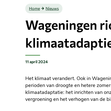
Home
Nieuws
Wageningen ri
klimaatadapti
11 april 2024
Gepubliceerd
op:
Het klimaat verandert. Ook in Wagenin
perioden van droogte en hetere zome
klimaatadaptatie: het inrichten van o
vergroening en het verhogen van de bio