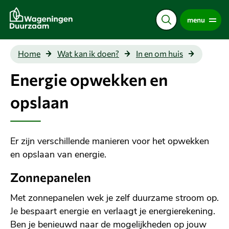
Direct
menu
naar
de
content
Energie
Home
Wat kan ik doen?
In en om huis
opwekk
en opsla
Energie opwekken en
opslaan
Er zijn verschillende manieren voor het opwekken
en opslaan van energie.
Zonnepanelen
Met zonnepanelen wek je zelf duurzame stroom op.
Je bespaart energie en verlaagt je energierekening.
Ben je benieuwd naar de mogelijkheden op jouw