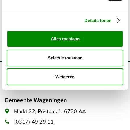
Toekomstbestendig Wonen Lening voor
woningeigenaren
Zonne -en windenergie
Details tonen
Actie Bespaar energie, bespaar geld
Elektrische auto’s en laadpalen
Alles toestaan
Selectie toestaan
Belangrijke
Weigeren
informatie
Gemeente Wageningen
Algemeen
Markt 22, Postbus 1, 6700 AA
adres
(0317) 49 29 11