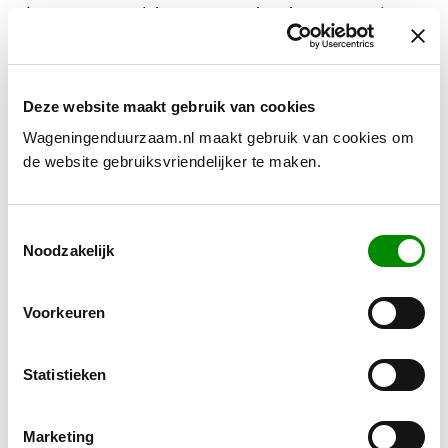
de voor- en nadelen van een thuisbatterij op
de
website van Milieucentraal.
Heb je nog vragen?
Het
Energieloket
helpt je.
Deze website maakt gebruik van cookies
Wageningenduurzaam.nl maakt gebruik van cookies om
Energieloket
de website gebruiksvriendelijker te maken.
Vragen over energie besparen, verduurzaming,
subsidies of leningen? Neem gratis contact op
Toestemmingsselectie
met het Energieloket.
Noodzakelijk
Energieloket
Voorkeuren
Statistieken
Zie ook
Marketing