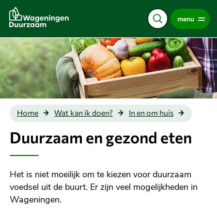
Direct
menu
naar
de
content
Duurza
Home
Wat kan ik doen?
In en om huis
en gezo
eten
Duurzaam en gezond eten
Het is niet moeilijk om te kiezen voor duurzaam
voedsel uit de buurt. Er zijn veel mogelijkheden in
Wageningen.