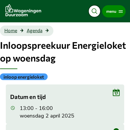
Direct
menu
naar
de
content
Inloopspreekuur
Home
Agenda
Energieloket op
woensdag
Inloopspreekuur Energieloket
op woensdag
Gepubliceerd
inloop energieloket
onder
de
categorie:
Datum en tijd
13:00 - 16:00
woensdag 2 april 2025