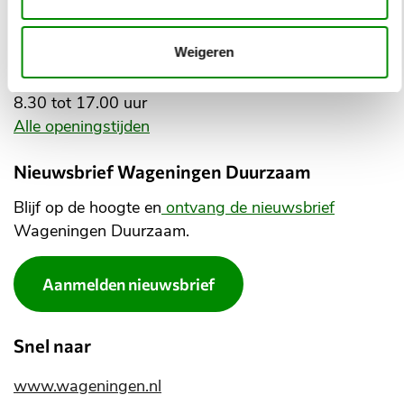
Openingstijden stadhuis
Weigeren
Maandag: 8.30 tot 20.00 uur
Dinsdag tot en met vrijdag:
8.30 tot 17.00 uur
Alle openingstijden
Nieuwsbrief Wageningen Duurzaam
Blijf op de hoogte en
ontvang de nieuwsbrief
Wageningen Duurzaam.
Aanmelden nieuwsbrief
Snel naar
www.wageningen.nl