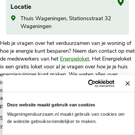
Locatie
Algemeen
Thuis Wageningen, Stationsstraat 32
adres
Wageningen
Heb je vragen over het verduurzamen van je woning of
hoe je energie kunt besparen? Neem dan contact op met
de medewerkers van het
Energieloket
. Het Energieloket
is een gratis loket voor al je vragen over hoe je je huis
energiezuiniger kunt maken. We weten alles over
isolatie, zonnepanelen of warmtepompen, en over
subsidies of leningen die je hiervoor kunt aanvragen. En
als we het niet weten, helpen we je op weg naar de
Deze website maakt gebruik van cookies
persoon of organisatie die het je kan vertellen.
Wageningenduurzaam.nl maakt gebruik van cookies om
Stuur je vraag in een e-mail naar:
vraag@energieloket-
de website gebruiksvriendelijker te maken.
wageningen.nl
of bel naar
(0317) 49 28 01
.