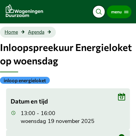
Direct
menu
naar
de
content
Inloopspreekuur
Home
Agenda
Energieloket op
woensdag
Inloopspreekuur Energieloket
op woensdag
Gepubliceerd
inloop energieloket
onder
de
categorie:
Datum en tijd
13:00 - 16:00
woensdag 19 november 2025