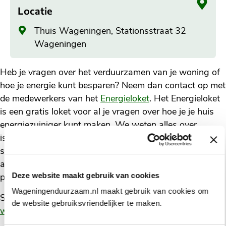
Locatie
Algemeen
Thuis Wageningen, Stationsstraat 32
adres
Wageningen
Heb je vragen over het verduurzamen van je woning of
hoe je energie kunt besparen? Neem dan contact op met
de medewerkers van het
Energieloket
. Het Energieloket
is een gratis loket voor al je vragen over hoe je je huis
energiezuiniger kunt maken. We weten alles over
isolatie, zonnepanelen of warmtepompen, en over
subsidies of leningen die je hiervoor kunt aanvragen. En
als we het niet weten, helpen we je op weg naar de
Deze website maakt gebruik van cookies
persoon of organisatie die het je kan vertellen.
Wageningenduurzaam.nl maakt gebruik van cookies om
Stuur je vraag in een e-mail naar:
vraag@energieloket-
de website gebruiksvriendelijker te maken.
wageningen.nl
of bel naar
(0317) 49 28 01
.