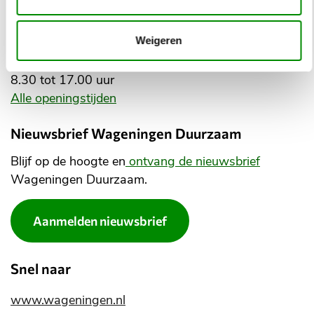
Openingstijden stadhuis
Weigeren
Maandag: 8.30 tot 20.00 uur
Dinsdag tot en met vrijdag:
8.30 tot 17.00 uur
Alle openingstijden
Nieuwsbrief Wageningen Duurzaam
Blijf op de hoogte en
ontvang de nieuwsbrief
Wageningen Duurzaam.
Aanmelden nieuwsbrief
Snel naar
www.wageningen.nl