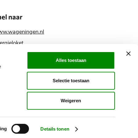
nel naar
w.wageningen.nl
ergieloket
ntact
Alles toestaan
glish information
e
ereik
Selectie toestaan
ns
ia
Weigeren
nze
ocial
Kwetsbaarheid melden
Privacyverklaring
ing
Details tonen