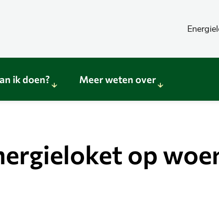
Energiel
an ik doen?
Meer weten over
Sub
Sub
menu
menu
Wat
Meer
kan
weten
nergieloket op woe
ik
over
doen?