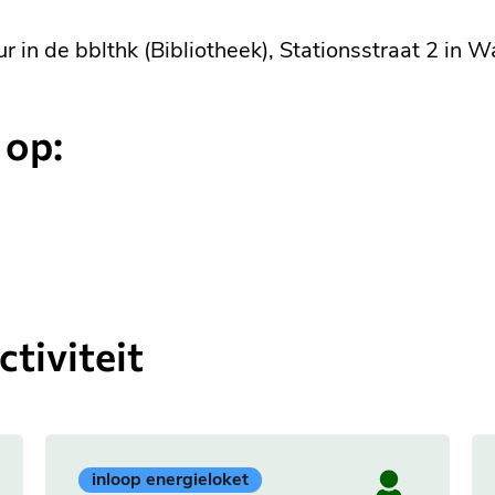
r in de bblthk (Bibliotheek), Stationsstraat 2 in 
 op:
tiviteit
Geplaatst
inloop energieloket