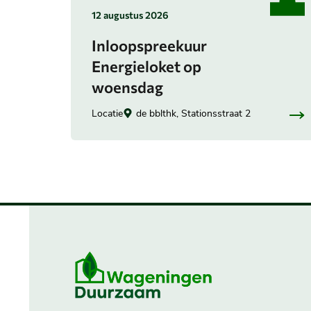
in
12 augustus 2026
categorie:
Inloopspreekuur
Energieloket op
woensdag
Locatie
de bblthk, Stationsstraat 2
Belangrijke
informatie