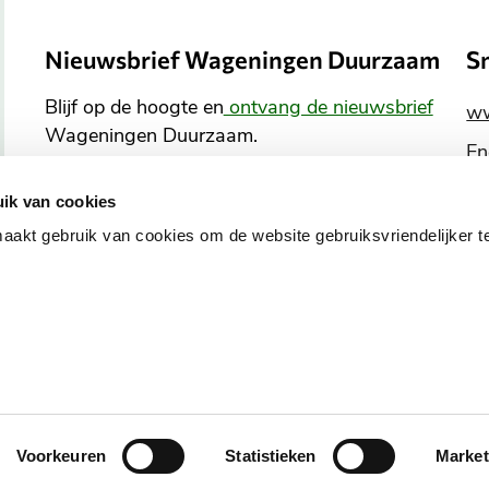
Nieuwsbrief Wageningen Duurzaam
S
Blijf op de hoogte en
ontvang de nieuwsbrief
ww
Wageningen Duurzaam.
En
Co
ik van cookies
En
Aanmelden nieuwsbrief
kt gebruik van cookies om de website gebruiksvriendelijker t
B
o
v
o
s
Toegankelijkheid
Voorkeuren
Statistieken
Market