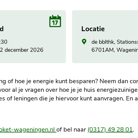
jd
Locatie
Algemeen
:30
de bblthk, Stations
adres
2 december 2026
6701AM, Wageni
ing of hoe je energie kunt besparen? Neem dan c
 voor al je vragen over hoe je je huis energiezuini
of leningen die je hiervoor kunt aanvragen. En a
oket-wageningen.nl
of bel naar
(0317) 49 28 01
.