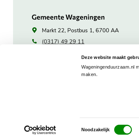
Gemeente Wageningen
Algemeen
Markt 22, Postbus 1, 6700 AA
adres
(0317) 49 29 11
Openingstijden stadhuis
Deze website maakt gebru
Wageningenduurzaam.nl maa
Maandag: 8.30 tot 20.00 uur
maken.
Dinsdag tot en met vrijdag:
8.30 tot 17.00 uur
Alle openingstijden
Toestemmingsselectie
Noodzakelijk