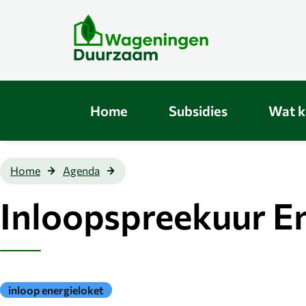
Direct
naar
de
content
Home
Subsidies
Wat k
Inloopspreekuur
Home
Agenda
Energieloket op
woensdag
Inloopspreekuur E
Gepubliceerd
inloop energieloket
onder