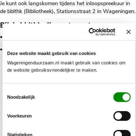
Je kunt ook langskomen tijdens het inloopspreekuur in
de bblthk (Bibliotheek), Stationsstraat 2 in Wageningen.
Bij de bblthk zijn we te gast op:
dinsdagmiddag tussen 14.00 en 16.00 uur
woensdagmiddag tussen 10.00 en 12.30 uur
Deze website maakt gebruik van cookies
Wageningenduurzaam.nl maakt gebruik van cookies om
Meer data van deze activiteit
de website gebruiksvriendelijker te maken.
Geplaatst
inloop energieloket
Toestemmingsselectie
12 augustus 2026
Noodzakelijk
in
Inloopspreekuur Energieloket op
categorie:
woensdag
Voorkeuren
Locatie
de bblthk, Stationsstraat 2
Statistieken