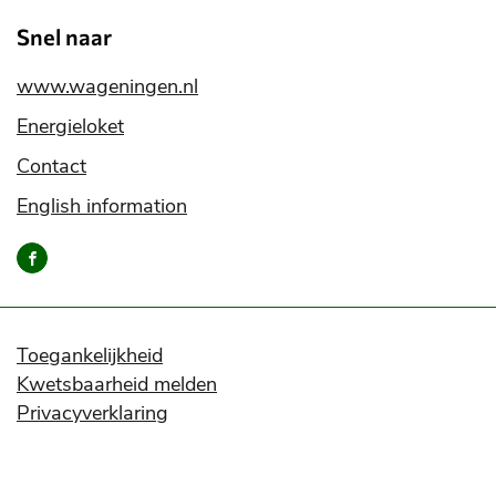
Snel naar
www.wageningen.nl
Energieloket
Contact
English information
Bereik
ons
via
onze
social
Toegankelijkheid
media
Kwetsbaarheid melden
kanalen
Privacyverklaring